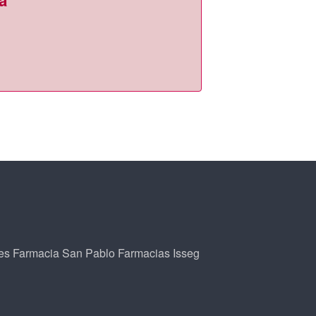
a
es
Farmacia San Pablo
Farmacias Isseg