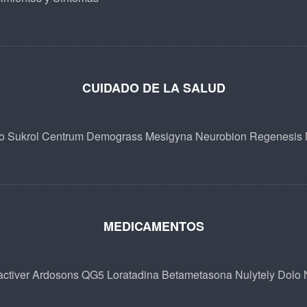
CUIDADO DE LA SALUD
o
Sukrol
Centrum
Demograss
Mesigyna
Neurobion
Regenesis
MEDICAMENTOS
ctiver
Ardosons
QG5
Loratadina Betametasona
Nulytely
Dolo 