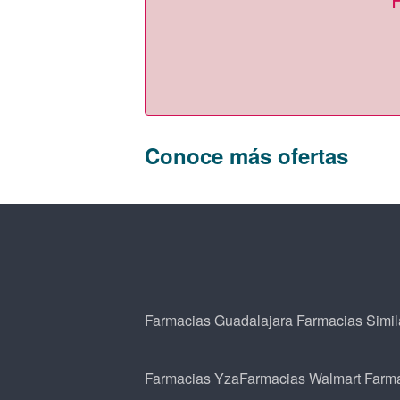
Conoce más ofertas
Farmacias Guadalajara
Farmacias Simil
Farmacias Yza
Farmacias Walmart
Farm