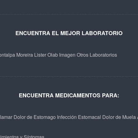
ENCUENTRA EL MEJOR LABORATORIO
ntalpa
Moreira
Lister
Olab
Imagen
Otros Laboratorios
ENCUENTRA MEDICAMENTOS PARA:
flamar
Dolor de Estomago
Infección Estomacal
Dolor de Muela
imientos y Síntomas