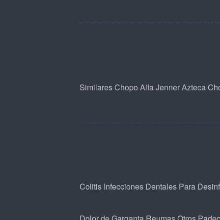
Similares
Chopo
Alfa
Jenner
Azteca
Cho
Colitis
Infecciones Dentales
Para Desin
Dolor de Garganta
Reumas
Otros Padec