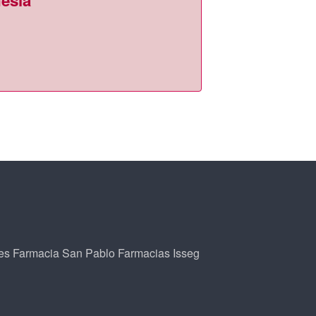
esia
es
Farmacia San Pablo
Farmacias Isseg