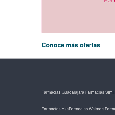
Conoce más ofertas
Farmacias Guadalajara
Farmacias Simil
Farmacias Yza
Farmacias Walmart
Farm