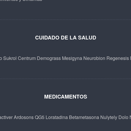
CUIDADO DE LA SALUD
o
Sukrol
Centrum
Demograss
Mesigyna
Neurobion
Regenesis
MEDICAMENTOS
ctiver
Ardosons
QG5
Loratadina Betametasona
Nulytely
Dolo 