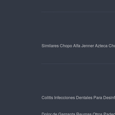
Similares
Chopo
Alfa
Jenner
Azteca
Cho
Colitis
Infecciones Dentales
Para Desin
Dolor de Garganta
Reumas
Otros Padec