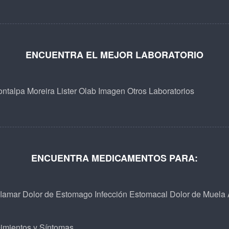
ENCUENTRA EL MEJOR LABORATORIO
ntalpa
Moreira
Lister
Olab
Imagen
Otros Laboratorios
ENCUENTRA MEDICAMENTOS PARA:
flamar
Dolor de Estomago
Infección Estomacal
Dolor de Muela
imientos y Síntomas