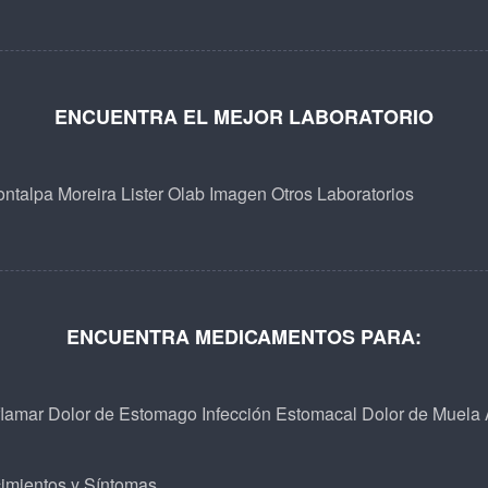
ENCUENTRA EL MEJOR LABORATORIO
ntalpa
Moreira
Lister
Olab
Imagen
Otros Laboratorios
ENCUENTRA MEDICAMENTOS PARA:
flamar
Dolor de Estomago
Infección Estomacal
Dolor de Muela
imientos y Síntomas