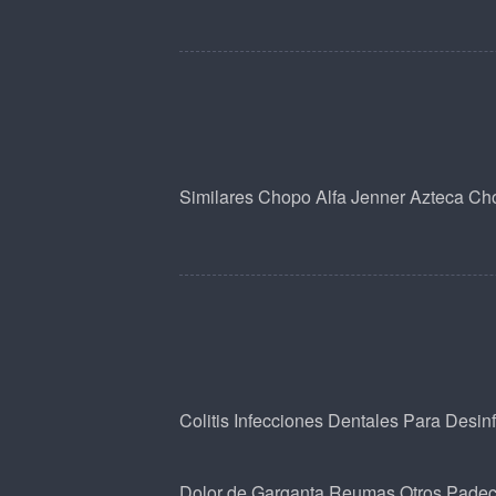
Similares
Chopo
Alfa
Jenner
Azteca
Cho
Colitis
Infecciones Dentales
Para Desin
Dolor de Garganta
Reumas
Otros Padec