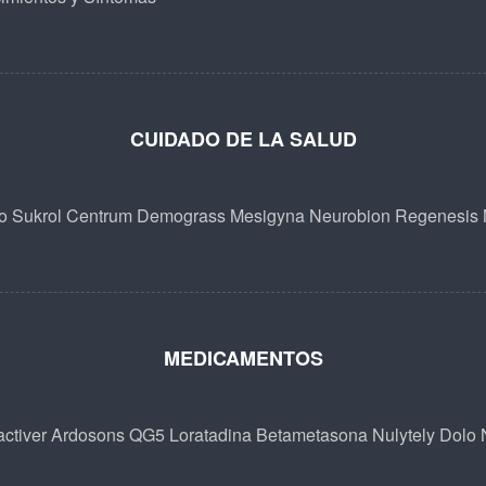
CUIDADO DE LA SALUD
o
Sukrol
Centrum
Demograss
Mesigyna
Neurobion
Regenesis
MEDICAMENTOS
ctiver
Ardosons
QG5
Loratadina Betametasona
Nulytely
Dolo 