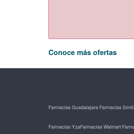
Conoce más ofertas
Farmacias Guadalajara
Farmacias Simil
Farmacias Yza
Farmacias Walmart
Farm