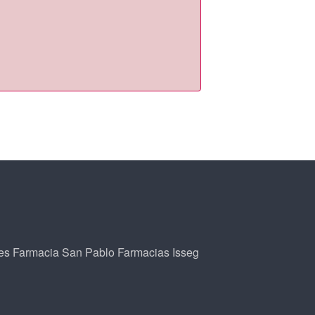
es
Farmacia San Pablo
Farmacias Isseg