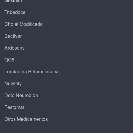
Geslutin
Tribedoce
Cholal Modificado
Bactiver
Ardosons
QG5
Loratadina Betametasona
Nulytely
Dolo Neurobion
Festomar
Otros Medicamentos