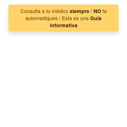
Consulta a tu médico
siempre
/
NO
te
automediques / Esta es una
Guía
informativa