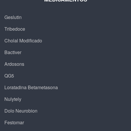
Geslutin
Tribedoce
Cholal Modificado
Bactiver
Ardosons
QG5
Loratadina Betametasona
Nulytely
Dolo Neurobion
Festomar