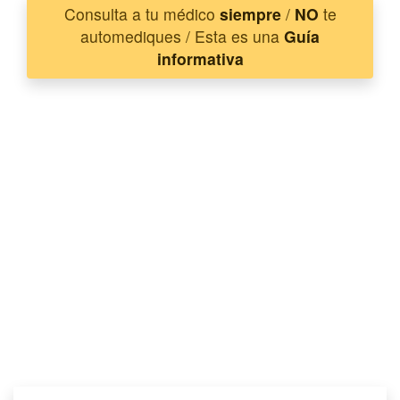
Consulta a tu médico
siempre
/
NO
te
automediques / Esta es una
Guía
informativa