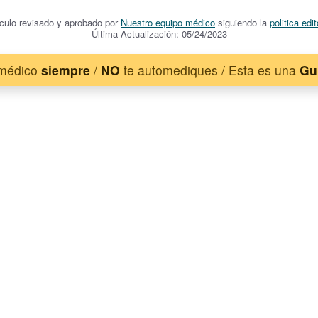
ículo revisado y aprobado por
Nuestro equipo médico
siguiendo la
politica edit
Última Actualización: 05/24/2023
 médico
siempre
/
NO
te automediques / Esta es una
Gu