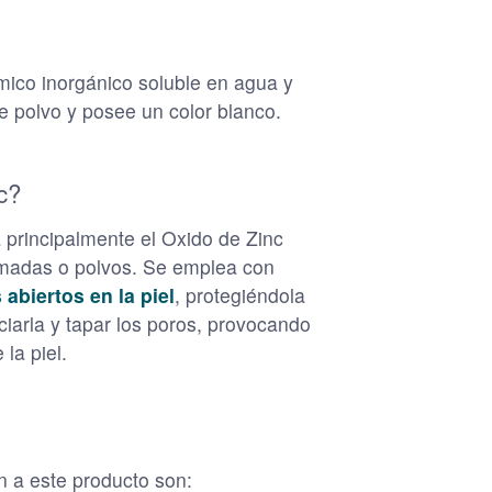
ico inorgánico soluble en agua y
e polvo y posee un color blanco.
c?
 principalmente el Oxido de Zinc
madas o polvos. Se emplea con
 abiertos en la piel
, protegiéndola
arla y tapar los poros, provocando
la piel.
n a este producto son: