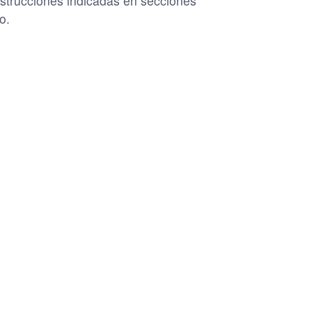
nstrucciones indicadas en secciones
o.