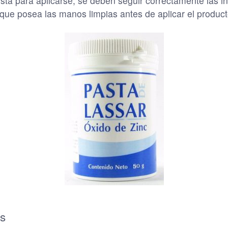
ista para aplicarse, se deben seguir correctamente las i
ue posea las manos limpias antes de aplicar el product
os