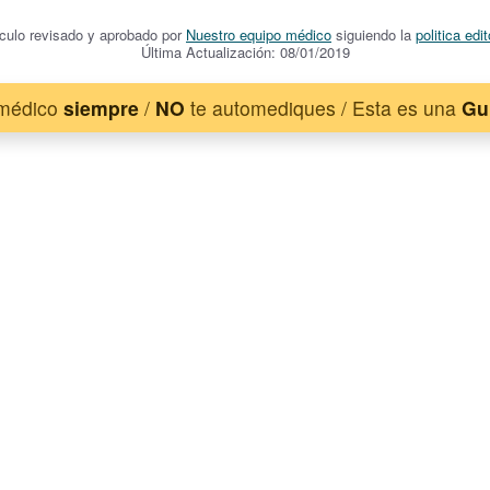
ículo revisado y aprobado por
Nuestro equipo médico
siguiendo la
politica edit
Última Actualización: 08/01/2019
 médico
siempre
/
NO
te automediques / Esta es una
Gu