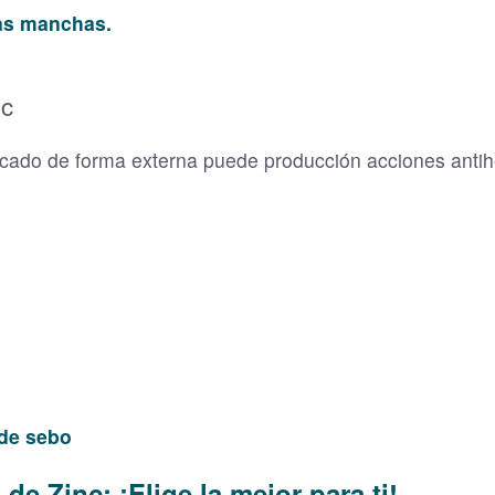
 las manchas.
nc
licado de forma externa puede producción acciones antih
 de sebo
e Zinc: ¡Elige la mejor para ti!