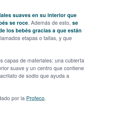
iales suaves en su interior que
ebés se roce
. Además de esto,
se
e los bebés gracias a que están
 llamados etapas o tallas, y que
es capas de materiales: una cubierta
erior suave y un centro que contiene
acrilato de sodio que ayuda a
dado por la
Profeco
.