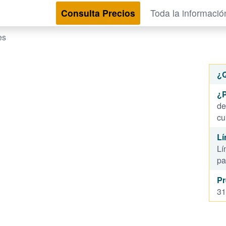
Consulta Precios
Toda la informació
es
¿
¿P
de
cu
Lí
Lí
pa
Pr
31