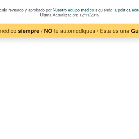
ículo revisado y aprobado por
Nuestro equipo médico
siguiendo la
politica edit
Última Actualización: 12/11/2019
 médico
siempre
/
NO
te automediques / Esta es una
Gu