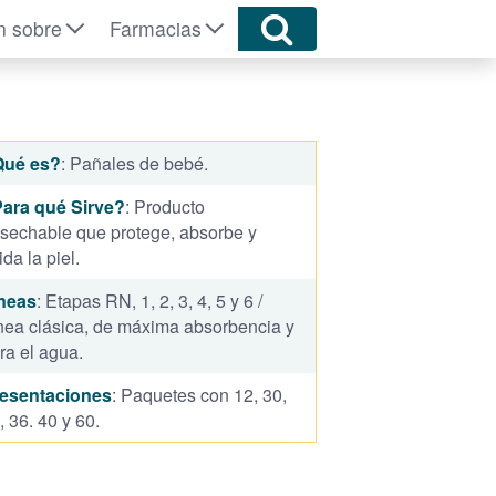
n sobre
Farmacias
Qué es?
: Pañales de bebé.
ara qué Sirve?
: Producto
sechable que protege, absorbe y
ida la piel.
neas
: Etapas RN, 1, 2, 3, 4, 5 y 6 /
nea clásica, de máxima absorbencia y
ra el agua.
esentaciones
: Paquetes con 12, 30,
, 36. 40 y 60.