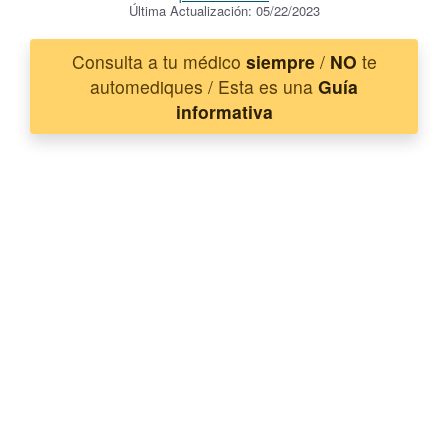
Última Actualización: 05/22/2023
Consulta a tu médico
siempre
/
NO
te
automediques / Esta es una
Guía
informativa