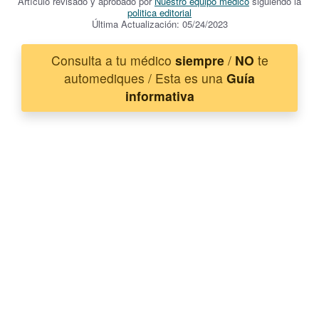
Artículo revisado y aprobado por
Nuestro equipo médico
siguiendo la
politica editorial
Última Actualización: 05/24/2023
Consulta a tu médico
siempre
/
NO
te
automediques / Esta es una
Guía
informativa