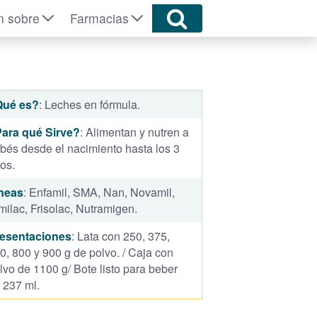
n sobre
Farmacias
Qué es?
: Leches en fórmula.
ara qué Sirve?
: Alimentan y nutren a
bés desde el nacimiento hasta los 3
os.
neas
: Enfamil, SMA, Nan, Novamil,
milac, Frisolac, Nutramigen.
esentaciones
: Lata con 250, 375,
0, 800 y 900 g de polvo. / Caja con
lvo de 1100 g/ Bote listo para beber
 237 ml.