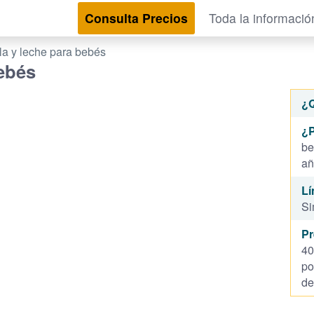
Consulta Precios
Toda la informació
a y leche para bebés
ebés
¿
¿P
be
añ
Lí
Si
Pr
40
po
de