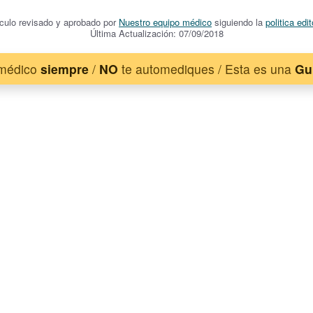
ículo revisado y aprobado por
Nuestro equipo médico
siguiendo la
politica edit
Última Actualización: 07/09/2018
 médico
siempre
/
NO
te automediques / Esta es una
Gu