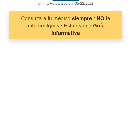
Última Actualización: 05/22/2023
Consulta a tu médico
siempre
/
NO
te
automediques / Esta es una
Guía
informativa