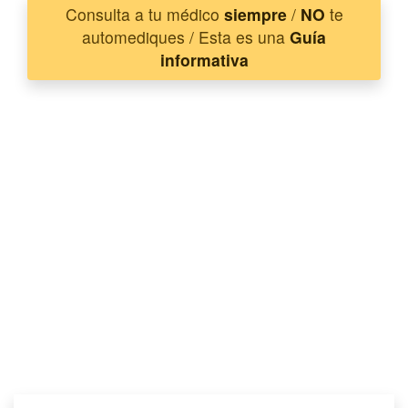
Consulta a tu médico
siempre
/
NO
te
automediques / Esta es una
Guía
informativa