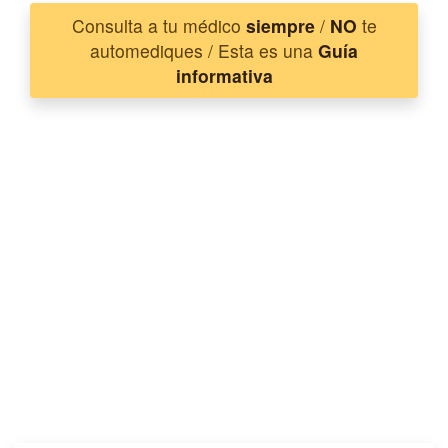
Consulta a tu médico
siempre
/
NO
te
automediques / Esta es una
Guía
informativa