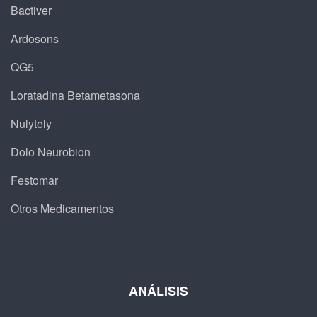
Bactiver
Ardosons
QG5
Loratadina Betametasona
Nulytely
Dolo Neurobion
Festomar
Otros Medicamentos
ANÁLISIS