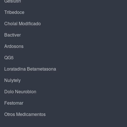
Geslutin
Tribedoce
Cholal Modificado
Bactiver
Ardosons
QG5
Loratadina Betametasona
Nulytely
Dolo Neurobion
Festomar
Otros Medicamentos