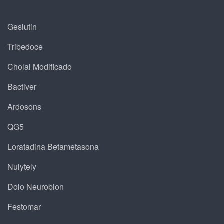
Geslutin
Tribedoce
Cholal Modificado
Bactiver
Ardosons
QG5
Loratadina Betametasona
Nulytely
Dolo Neurobion
Festomar