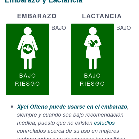
EMBARAZO
LACTANCIA
BAJO
BAJO
BAJO
BAJO
RIESGO
RIESGO
Xyel Ofteno puede usarse en el embarazo
,
siempre y cuando sea bajo recomendación
médica, puesto que no existen
estudios
controlados acerca de su uso en mujeres
embarazadas y se desconocen los posibles