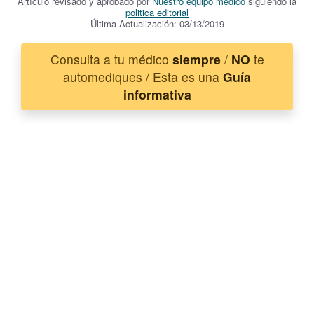
Artículo revisado y aprobado por
Nuestro equipo médico
siguiendo la
politica editorial
Última Actualización: 03/13/2019
Consulta a tu médico
siempre
/
NO
te
automediques / Esta es una
Guía
informativa