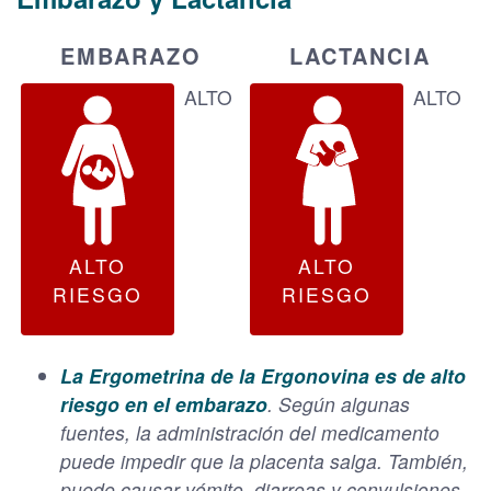
EMBARAZO
LACTANCIA
ALTO
ALTO
ALTO
ALTO
RIESGO
RIESGO
La Ergometrina de la Ergonovina es de alto
riesgo en el embarazo
. Según algunas
fuentes, la administración del medicamento
puede impedir que la placenta salga. También,
puede causar vómito, diarreas y convulsiones