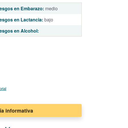
esgos en Embarazo:
medio
esgos en Lactancia:
bajo
esgos en Alcohol:
orial
ía informativa