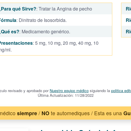
¿Para qué Sirve?
: Tratar la Angina de pecho
Ri
Fórmula
: Dinitrato de Isosorbida.
Ri
¿Qué es?
: Medicamento genérico.
Ri
Presentaciones
: 5 mg, 10 mg, 20 mg, 40 mg, 10
mg/ml.
ículo revisado y aprobado por
Nuestro equipo médico
siguiendo la
politica edit
Última Actualización: 11/28/2022
 médico
siempre
/
NO
te automediques / Esta es una
Gu