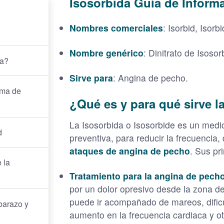
Isosorbida Guía de Inform
Nombres comerciales
: Isorbid, Isorb
Nombre genérico
: Dinitrato de Isosor
da?
Sirve para
: Angina de pecho.
rma de
¿Qué es y para qué sirve l
La Isosorbida o Isosorbide es un medi
d
preventiva, para reducir la frecuencia,
ataques de angina de pecho
. Sus pr
 la
Tratamiento para la angina de pech
por un dolor opresivo desde la zona de
puede ir acompañado de mareos, dificul
barazo y
aumento en la frecuencia cardiaca y o