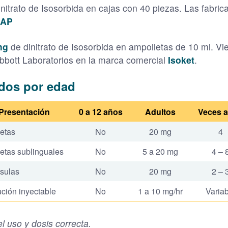
nitrato de Isosorbida en cajas con 40 piezas. Las fabri
 AP
 mg
de dinitrato de Isosorbida en ampolletas de 10 ml. Vi
Abbott Laboratorios en la marca comercial
Isoket
.
dos por edad
Presentación
0 a 12 años
Adultos
Veces a
etas
No
20 mg
4
etas sublinguales
No
5 a 20 mg
4 – 
sulas
No
20 mg
2 – 
ción inyectable
No
1 a 10 mg/hr
Varia
l uso y dosis correcta.