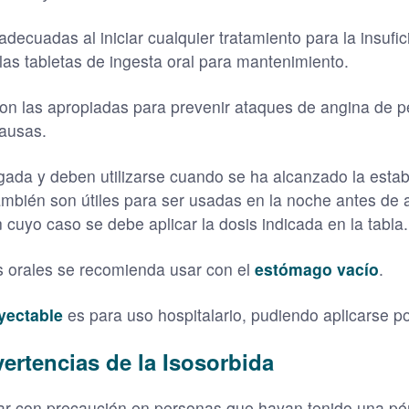
adecuadas al iniciar cualquier tratamiento para la insufi
as tabletas de ingesta oral para mantenimiento.
 son las apropiadas para prevenir ataques de angina de
causas.
ada y deben utilizarse cuando se ha alcanzado la estabi
ambién son útiles para ser usadas en la noche antes de
 cuyo caso se debe aplicar la dosis indicada en la tabla.
s orales se recomienda usar con el
estómago vacío
.
yectable
es para uso hospitalario, pudiendo aplicarse po
ertencias de la Isosorbida
ar con precaución en personas que hayan tenido una pérd