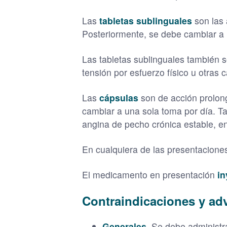
Las
tabletas sublinguales
son las 
Posteriormente, se debe cambiar a l
Las tabletas sublinguales también
tensión por esfuerzo físico u otras 
Las
cápsulas
son de acción prolong
cambiar a una sola toma por día. T
angina de pecho crónica estable, en
En cualquiera de las presentacione
El medicamento en presentación
in
Contraindicaciones y adv
Generales
. Se debe administr