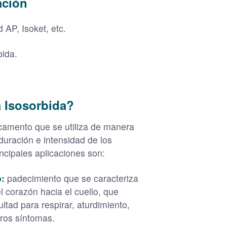
ación
id AP, Isoket, etc.
bida.
a Isosorbida?
camento que se utiliza de manera
 duración e intensidad de los
incipales aplicaciones son:
o:
padecimiento que se caracteriza
l corazón hacia el cuello, que
tad para respirar, aturdimiento,
tros síntomas.