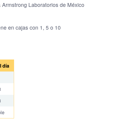
ca Armstrong Laboratorios de México
ene en cajas con 1, 5 o 10
l día
8
3
ble