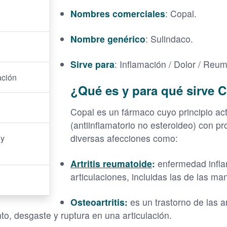
Nombres comerciales
: Copal.
Nombre genérico
: Sulindaco.
Sirve para
: Inflamación / Dolor / Reu
ación
¿Qué es y para qué sirve 
Copal es un fármaco cuyo principio act
(antiinflamatorio no esteroideo) con pr
diversas afecciones como:
 y
Artritis reumatoide
:
enfermedad infla
articulaciones, incluidas las de las man
Osteoartritis:
es un trastorno de las 
o, desgaste y ruptura en una articulación.