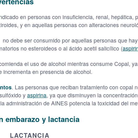
vertencias
dicado en personas con insuficiencia, renal, hepática, pre
iroides, y en aquellas personas con alteraciones neuroló
. no debe ser consumido por aquellas personas que haya
torios no esteroideos o al ácido acetil salicílico (
aspiri
ecomienda el uso de alcohol mientras consume Copal, 
se incrementa en presencia de alcohol.
entos
. Las personas que reciban tratamiento con copal 
 sulfóxido y
aspirina
, ya que disminuyen la concentración
la administración de AINES potencia la toxicidad del met
 embarazo y lactancia
LACTANCIA