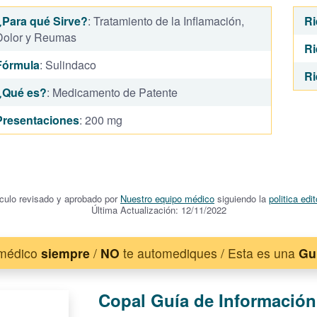
¿Para qué Sirve?
: Tratamiento de la Inflamación,
Ri
Dolor y Reumas
Ri
Fórmula
: Sulindaco
Ri
¿Qué es?
: Medicamento de Patente
Presentaciones
: 200 mg
ículo revisado y aprobado por
Nuestro equipo médico
siguiendo la
politica edit
Última Actualización: 12/11/2022
 médico
siempre
/
NO
te automediques / Esta es una
Gu
Copal Guía de Información