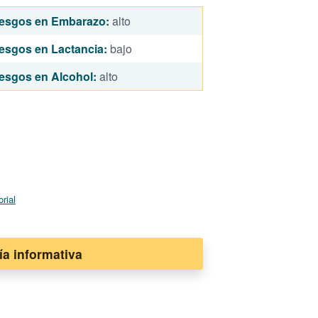
esgos en Embarazo:
alto
esgos en Lactancia:
bajo
esgos en Alcohol:
alto
orial
ía informativa