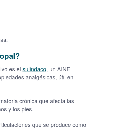
mas.
Copal?
ivo es el
sulindaco
, un AINE
opiedades analgésicas, útil en
matoria crónica que afecta las
os y los pies.
articulaciones que se produce como