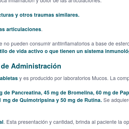
oca inflamación y dolor de las articulaciones.
cturas y otros traumas similares.
as articulaciones
.
ue no pueden consumir antiinflamatorios a base de este
ilo de vida activo o que tienen un sistema inmunoló
 de Administración
abletas
y es producido por laboratorios Mucos. La comp
g de Pancreatina, 45 mg de Bromelina, 60 mg de Pap
 1 mg de Quimotripsina y 50 mg de Rutina.
Se adquier
al
. Esta presentación y cantidad, brinda al paciente la o