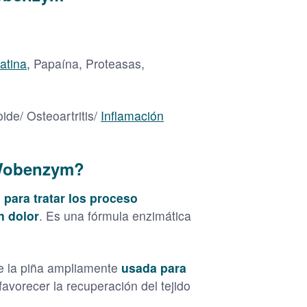
atina,
Papaína, Proteasas,
de/ Osteoartritis/
Inflamación
 Wobenzym?
ara tratar los proceso
n dolor
. Es una fórmula enzimática
e la piña ampliamente
usada para
favorecer la recuperación del tejido