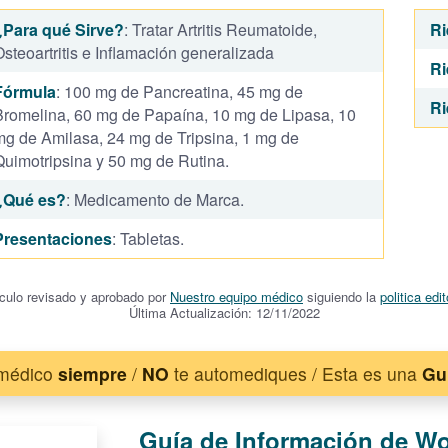
¿Para qué Sirve?
: Tratar Artritis Reumatoide,
Ri
steoartritis e Inflamación generalizada
Ri
Fórmula
: 100 mg de Pancreatina, 45 mg de
Ri
Bromelina, 60 mg de Papaína, 10 mg de Lipasa, 10
mg de Amilasa, 24 mg de Tripsina, 1 mg de
Quimotripsina y 50 mg de Rutina.
¿Qué es?
: Medicamento de Marca.
Presentaciones
: Tabletas.
ículo revisado y aprobado por
Nuestro equipo médico
siguiendo la
politica edit
Última Actualización: 12/11/2022
 médico
siempre
/
NO
te automediques / Esta es una
Gu
Guía de Información de 