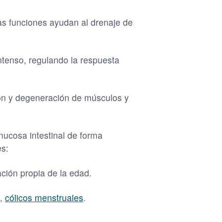
ras funciones ayudan al drenaje de
ntenso, regulando la respuesta
ión y degeneración de músculos y
mucosa intestinal de forma
es:
ión propia de la edad.
a,
cólicos menstruales
.