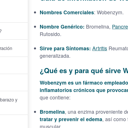
Nombres Comerciales
: Wobenzym.
Nombre Genérico:
Bromelina,
Pancre
?
Rutosido.
Sirve para Síntomas:
Artritis
Reumatoi
ración
generalizada.
¿Qué es y para qué sirve
Wobenzym es un fármaco empleado p
inflamatorios crónicos que provoca
que contiene:
barazo y
Bromelina
, una enzima proveniente d
tratar y prevenir el edema
, así como 
muscular.