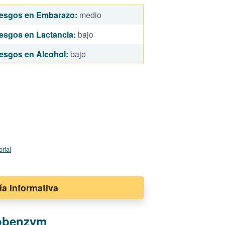
esgos en Embarazo:
medio
esgos en Lactancia:
bajo
esgos en Alcohol:
bajo
orial
ía informativa
Wobenzym