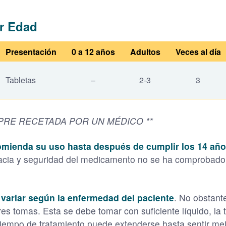
r Edad
Presentación
0 a 12 años
Adultos
Veces al día
Tabletas
–
2-3
3
MPRE RECETADA POR UN MÉDICO **
mienda su uso hasta después de cumplir los 14 año
acia y seguridad del medicamento no se ha comprobado e
variar según la enfermedad del paciente
. No obstant
tres tomas. Esta se debe tomar con suficiente líquido, la 
iempo de tratamiento puede extenderse hasta sentir mejo