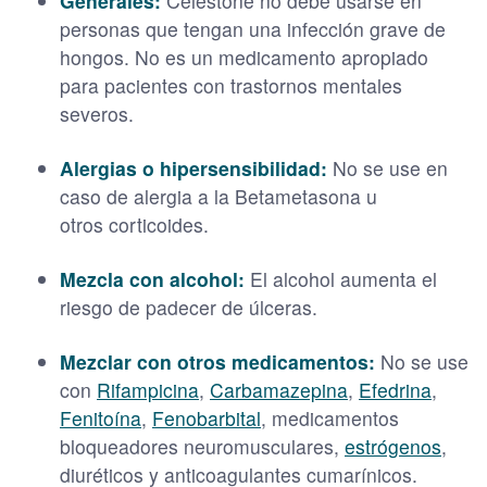
Generales:
Celestone no debe usarse en
personas que tengan una infección grave de
hongos. No es un medicamento apropiado
para pacientes con trastornos mentales
severos.
Alergias o hipersensibilidad:
No se use en
caso de alergia a la Betametasona u
otros corticoides.
Mezcla con alcohol:
El alcohol aumenta el
riesgo de padecer de úlceras.
Mezclar con otros medicamentos:
No se use
con
Rifampicina
,
Carbamazepina
,
Efedrina
,
Fenitoína
,
Fenobarbital
, medicamentos
bloqueadores neuromusculares,
estrógenos
,
diuréticos y anticoagulantes cumarínicos.