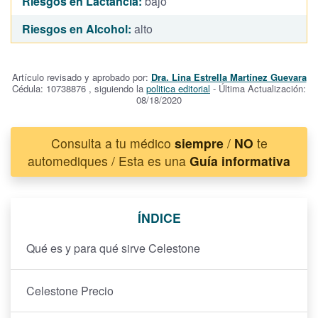
Riesgos en Lactancia:
bajo
Riesgos en Alcohol:
alto
Artículo revisado y aprobado por:
Dra. Lina Estrella Martínez Guevara
Cédula: 10738876 , siguiendo la
politica editorial
- Última Actualización:
08/18/2020
Consulta a tu médico
siempre
/
NO
te
automediques / Esta es una
Guía informativa
ÍNDICE
Qué es y para qué sirve Celestone
Celestone Precio