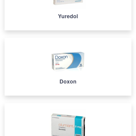
Yuredol
Doxon