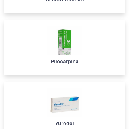
Pilocarpina
Yuredol