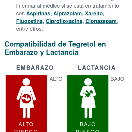
informar al médico si se está en tratamiento
con
Aspirinas,
Alprazolam,
Xarelto,
Fluoxetina,
Ciprofloxacina,
Clonazepam
,
entre otros.
Compatibilidad de Tegretol en
Embarazo y Lactancia
EMBARAZO
LACTANCIA
ALTO
BAJO
ALTO
BAJO
RIESGO
RIESGO