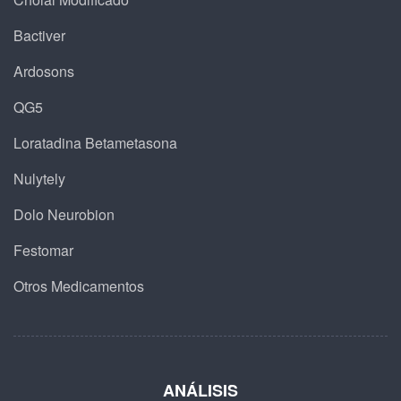
Bactiver
Ardosons
QG5
Loratadina Betametasona
Nulytely
Dolo Neurobion
Festomar
Otros Medicamentos
ANÁLISIS