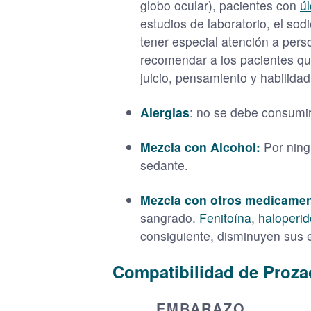
globo ocular), pacientes con
úl
estudios de laboratorio, el so
tener especial atención a per
recomendar a los pacientes qu
juicio, pensamiento y habilidad
Alergias
: no se debe consumir 
Mezcla con Alcohol:
Por ning
sedante.
Mezcla con otros medicame
sangrado.
Fenitoína
,
haloperid
consiguiente, disminuyen sus e
Compatibilidad de Proza
EMBARAZO