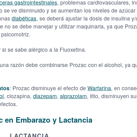
ceras gastrointestinales
, problemas cardiovasculares, in
dio se ve disminuido y se aumentan los niveles de azúcar
sonas
diabéticas
, se deberá ajustar la dosis de insulina
e no se debe manejar y utilizar maquinaria, ya que Proz
 psicomotriz.
si se sabe alérgico a la Fluoxetina.
una razón debe combinarse Prozac con el alcohol, ya q
ntos
: Prozac disminuye el efecto de
Warfarina
, en conse
ol
, clozapina,
diazepam
,
alprazolam
, litio, disminuyen s
fectos.
c en Embarazo y Lactancia
LACTANCIA