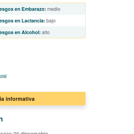
esgos en Embarazo:
medio
esgos en Lactancia:
bajo
esgos en Alcohol:
alto
orial
ía informativa
n
rozac 20 dispersable