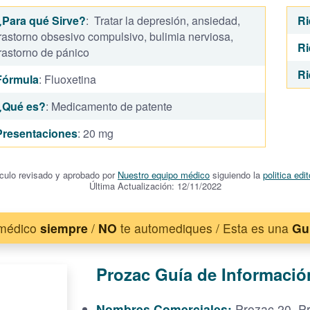
¿Para qué Sirve?
: Tratar la depresión, ansiedad,
Ri
rastorno obsesivo compulsivo, bulimia nerviosa,
Ri
rastorno de pánico
Ri
Fórmula
: Fluoxetina
¿Qué es?
: Medicamento de patente
Presentaciones
: 20 mg
ículo revisado y aprobado por
Nuestro equipo médico
siguiendo la
politica edit
Última Actualización: 12/11/2022
 médico
siempre
/
NO
te automediques / Esta es una
Gu
Prozac Guía de Informació
Nombres Comerciales:
Prozac 20, P