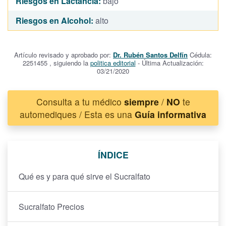
Riesgos en Lactancia:
bajo
Riesgos en Alcohol:
alto
Artículo revisado y aprobado por:
Dr. Rubén Santos Delfín
Cédula:
2251455 , siguiendo la
politica editorial
- Última Actualización:
03/21/2020
Consulta a tu médico
siempre
/
NO
te
automediques / Esta es una
Guía informativa
ÍNDICE
Qué es y para qué sirve el Sucralfato
Sucralfato Precios