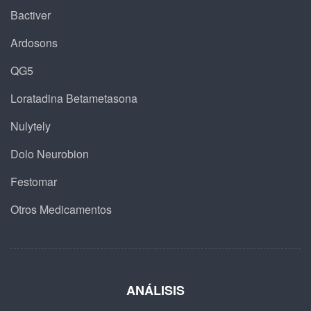
Bactiver
Ardosons
QG5
Loratadina Betametasona
Nulytely
Dolo Neurobion
Festomar
Otros Medicamentos
ANÁLISIS