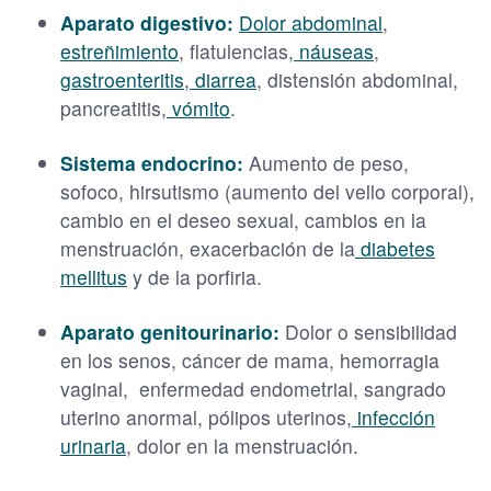
Aparato digestivo:
Dolor abdominal
,
estreñimiento
, flatulencias,
náuseas
,
gastroenteritis
,
diarrea
, distensión abdominal,
pancreatitis,
vómito
.
Sistema endocrino:
Aumento de peso,
sofoco, hirsutismo (aumento del vello corporal),
cambio en el deseo sexual, cambios en la
menstruación, exacerbación de la
diabetes
mellitus
y de la porfiria.
Aparato genitourinario:
Dolor o sensibilidad
en los senos,
cáncer de mama
, hemorragia
vaginal, enfermedad endometrial, sangrado
uterino anormal, pólipos uterinos,
infección
urinaria
, dolor en la menstruación.