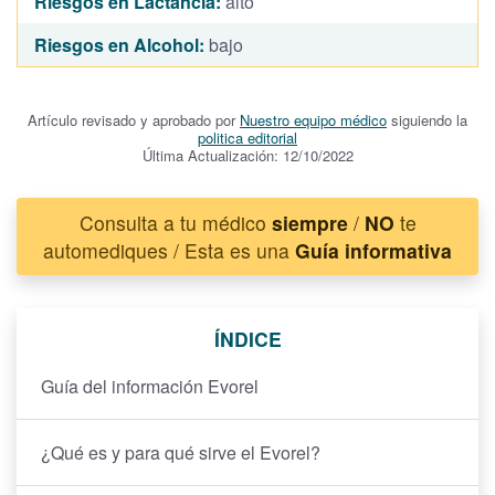
Riesgos en Lactancia:
alto
Riesgos en Alcohol:
bajo
Artículo revisado y aprobado por
Nuestro equipo médico
siguiendo la
politica editorial
Última Actualización: 12/10/2022
Consulta a tu médico
siempre
/
NO
te
automediques / Esta es una
Guía informativa
ÍNDICE
Guía del información Evorel
¿Qué es y para qué sirve el Evorel?