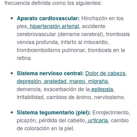
frecuencia definida como los siguientes:
Aparato cardiovascular:
Hinchazón en los
pies,
hipertensión arterial,
accidente
cerebrovascular (derrame cerebral), trombosis
venosa profunda, infarto al miocardio,
tromboembolismo pulmonar, trombosis en la
retina.
Sistema nervioso central:
Dolor de cabeza
,
depresión
,
ansiedad
,
mareo
,
migraña
,
demencia, exacerbación de la
epilepsia
,
irritabilidad, cambios de ánimo, nerviosismo.
Sistema tegumentario (piel):
Enrojecimiento,
picazón, pérdida del cabello,
urticaria
, cambio
de coloración en la piel.