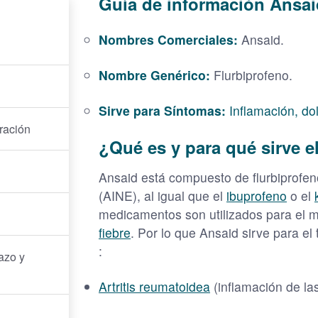
Guía de información Ansai
Nombres Comerciales:
Ansaid.
Nombre Genérico:
Flurbiprofeno.
Sirve para Síntomas:
Inflamación, dol
ración
¿Qué es y para qué sirve e
Ansaid está compuesto de flurbiprofeno
(AINE), al igual que el
ibuprofeno
o el
medicamentos son utilizados para el m
fiebre
. Por lo que Ansaid s
irve para e
:
azo y
Artritis reumatoidea
(inflamación de las