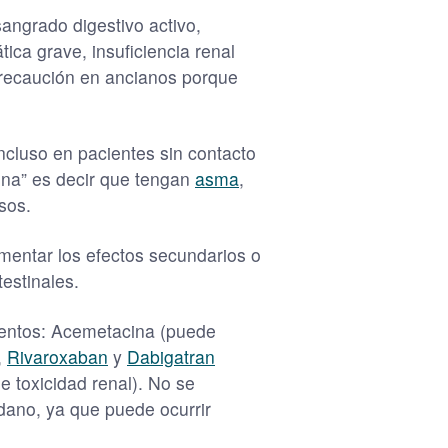
sangrado digestivo activo,
tica grave, insuficiencia renal
recaución en ancianos porque
incluso en pacientes sin contacto
ina” es decir que tengan
asma
,
sos.
entar los efectos secundarios o
testinales.
mentos: Acemetacina (puede
,
Rivaroxaban
y
Dabigatran
e toxicidad renal). No se
dano, ya que puede ocurrir