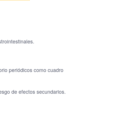
trointestinales.
torio periódicos como cuadro
esgo de efectos secundarios.