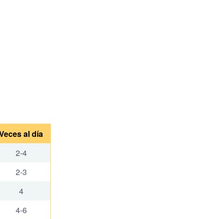
Veces al día
2-4
2-3
4
4-6