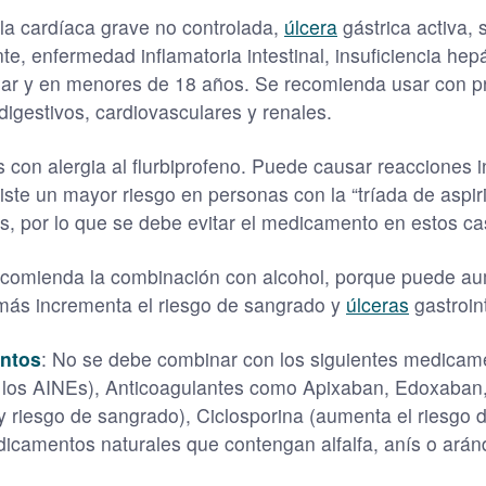
alla cardíaca grave no controlada,
úlcera
gástrica activa, 
e, enfermedad inflamatoria intestinal, insuficiencia hepá
lar y en menores de 18 años. Se recomienda usar con p
igestivos, cardiovasculares y renales.
s con alergia al flurbiprofeno. Puede causar reacciones 
ste un mayor riesgo en personas con la “tríada de aspir
tis, por lo que se debe evitar el medicamento en estos ca
comienda la combinación con alcohol, porque puede aum
más incrementa el riesgo de sangrado y
úlceras
gastroin
entos
: No se debe combinar con los siguientes medica
e los AINEs), Anticoagulantes como Apixaban, Edoxaban
y riesgo de sangrado), Ciclosporina (aumenta el riesgo d
icamentos naturales que contengan alfalfa, anís o arán