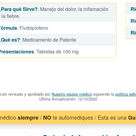
¿Para qué Sirve?
: Manejo del dolor, la inflamación
Ri
 la fiebre.
Ri
Fórmula
: Flurbiprofeno
Ri
¿Qué es?
: Medicamento de Patente
Presentaciones
: Tabletas de 100 mg
ículo revisado y aprobado por
Nuestro equipo médico
siguiendo la
politica edit
Última Actualización: 12/10/2022
 médico
siempre
/
NO
te automediques / Esta es una
Gu