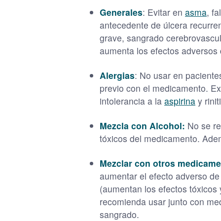
Generales
: Evitar en
asma
, f
antecedente de úlcera recurrent
grave, sangrado cerebrovascu
aumenta los efectos adversos d
Alergias
: No usar en paciente
previo con el medicamento. Exi
intolerancia a la
aspirina
y rini
Mezcla con Alcohol:
No se re
tóxicos del medicamento. Ade
Mezclar con otros medicam
aumentar el efecto adverso d
(aumentan los efectos tóxicos 
recomienda usar junto con med
sangrado.