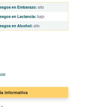
esgos en Embarazo:
alto
esgos en Lactancia:
bajo
esgos en Alcohol:
alto
orial
ía informativa