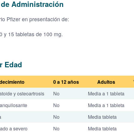
 de Administración
rio Pfizer en presentación de:
0 y 15 tabletas de 100 mg.
r Edad
decimiento
0 a 12 años
Adultos
atoide y osteoartrosis
No
Media a 1 tableta
 anquilosante
No
Media a 1 tableta
a
No
Media tableta
ado a severo
No
Media tableta